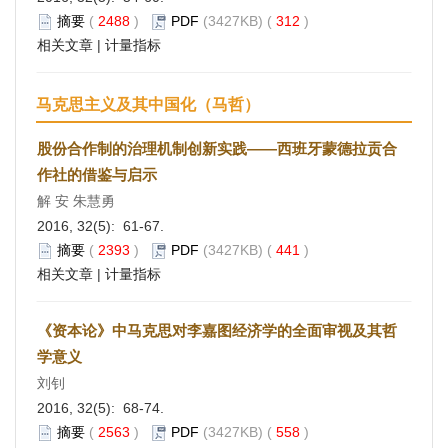
摘要
(
2488
)
PDF
(3427KB) (
312
)
相关文章
|
计量指标
马克思主义及其中国化（马哲）
股份合作制的治理机制创新实践——西班牙蒙德拉贡合
作社的借鉴与启示
解 安 朱慧勇
2016, 32(5): 61-67.
摘要
(
2393
)
PDF
(3427KB) (
441
)
相关文章
|
计量指标
《资本论》中马克思对李嘉图经济学的全面审视及其哲
学意义
刘钊
2016, 32(5): 68-74.
摘要
(
2563
)
PDF
(3427KB) (
558
)