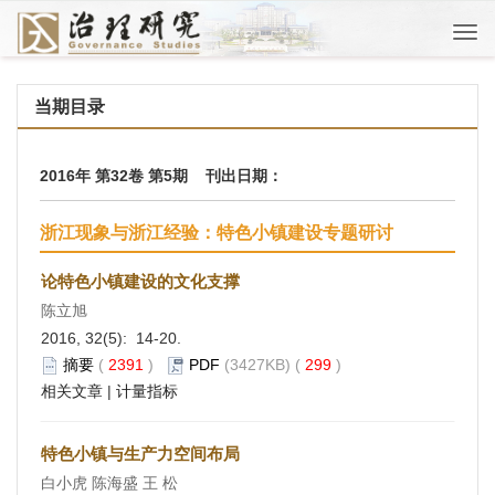
Togg
navi
当期目录
2016年 第32卷 第5期 刊出日期：
浙江现象与浙江经验：特色小镇建设专题研讨
论特色小镇建设的文化支撑
陈立旭
2016, 32(5): 14-20.
摘要
(
2391
)
PDF
(3427KB) (
299
)
相关文章
|
计量指标
特色小镇与生产力空间布局
白小虎 陈海盛 王 松