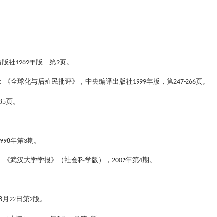
。
出版社
1989
年版，第
9
页。
：《全球化与后殖民批评》，中央编译出版社
1999
年版，第
247-266
页。
35
页。
1998
年第
3
期。
，《武汉大学学报》（社会科学版），
2002
年第
4
期。
8
月
22
日第
2
版。