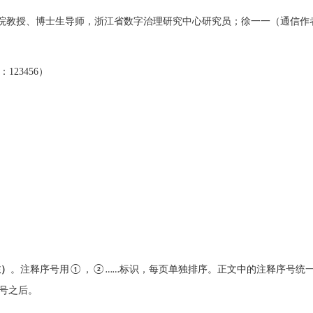
院教授、博士生导师，浙江省数字治理研究中心研究员
；徐一一（通信作
号：
123456
）
注）
。注释序号用
①
，
②……
标识，每页单独排序。正文中的注释序号统
号之后。