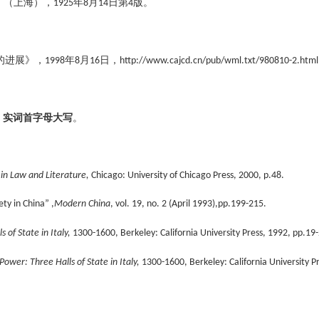
》（上海），
1925
年
8
月
14
日第
4
版。
的进展》，
1998
年
8
月
16
日，
http://www.cajcd.cn/pub/wml.txt/980810-2.html
；
实词首字母大写
。
 in Law and Literature,
Chicago: University of Chicago Press, 2000, p.48.
ety in China”
,
Modern China
, vol. 19, no. 2 (April 1993),pp.199-215.
 of State in Italy,
1300-1600, Berkeley: California University Press, 1992, pp.19
Power: Three Halls of State in Italy,
1300-1600, Berkeley: California University P