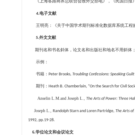
《上海各路商界总联合会致外交部电》，《民国日报
4
.
电子文献
王明亮：《关于中国学术期刊标准化数据库系统工程
5.
外文文献
和
和
期刊名
书名斜体，论文名
出版社和地名不用斜体
示例：
书籍：
Peter Brooks,
Troubling Confessions: Speaking Guilt
期刊：
Heath B. Chamberlain,
“On the Search for Civil Soci
Anselin L.M.and Joseph L.,
The Arts of Power: Three Halls
Joseph L.,
Randolph Starn and Loren Partridge,
The Arts of 
1992, pp.19-28.
6.
学位论文和会议论文