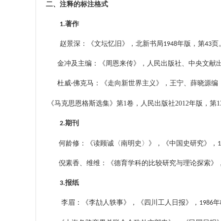
二、注释的标注格式
1.
著作
赵景深：《文坛忆旧》，北新书局
1948
年版，第
43
页
金冲及主编：《周恩来传》，人民出版社、中央文献
杜威
·
佛克马：《走向新世界主义》，王宁、薛晓源编
《马克思恩格斯选集》第
1
卷，人民出版社
2012
年版，第
1
2.
期刊
，
，
何龄修：《读顾诚〈南明史〉》
《中国史研究》
倪素香、维维：《德育学科的比较研究与理论探索》
3.
报纸
李眉：《李劼人轶事》，《四川工人日报》，
1986
年