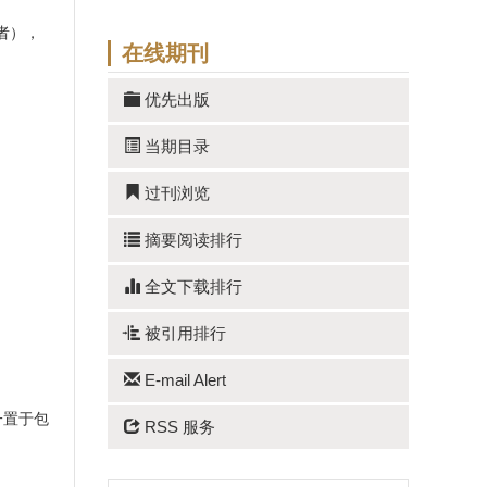
者），
在线期刊
优先出版
当期目录
过刊浏览
摘要阅读排行
全文下载排行
被引用排行
E-mail Alert
一置于包
RSS 服务