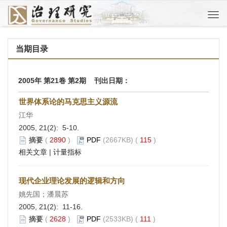
Togg
navi
当期目录
2005年 第21卷 第2期 刊出日期：
世界体系论的马克思主义源流
江华
2005, 21(2): 5-10.
摘要
(
2890
)
PDF
(2667KB) (
115
)
相关文章
|
计量指标
现代企业理论发展的逻辑和方向
姚先国；潘晨苏
2005, 21(2): 11-16.
摘要
(
2628
)
PDF
(2533KB) (
111
)