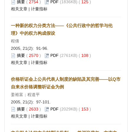
摘要
(
2754
)
PDF
(1836KB) (
125
)
相关文章
|
计量指标
一种新的权力分类方法——《公共行政中的哲学与伦
理》中的权力构成假设
程倩
2005, 21(2): 91-96.
摘要
(
2570
)
PDF
(2761KB) (
108
)
相关文章
|
计量指标
价格听证会上公共代表人制度的缺陷及其完善——以Q市
自来水价格调整听证会为例
姜裕富；程道平
2005, 21(2): 97-101.
摘要
(
2633
)
PDF
(2029KB) (
153
)
相关文章
|
计量指标