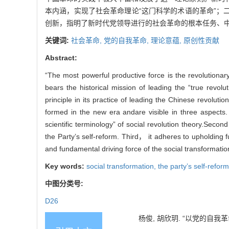
本内涵，实现了社会革命理论“这门科学的术语的革命”；
创新，指明了新时代党领导进行的社会革命的根本任务、
关键词:
社会革命,
党的自我革命,
理论意蕴,
原创性贡献
Abstract:
“The most powerful productive force is the revolutionar
bears the historical mission of leading the “true revol
principle in its practice of leading the Chinese revolutio
formed in the new era andare visible in three aspects. 
scientific terminology” of social revolution theory.Seco
the Party’s self-reform. Third， it adheres to upholding
and fundamental driving force of the social transformatio
Key words:
social transformation,
the party’s self-refor
中图分类号:
D26
杨俊, 胡欣玥. “以党的自我革命