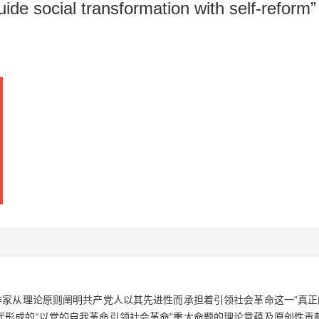
uide social transformation with self-reform”
作家从理论原则阐明共产党人以其先进性而承担着引领社会革命这一“真正
形成的“以党的自我革命引领社会革命”重大命题的理论意蕴及原创性贡献