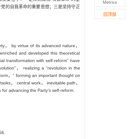
Metrics
于党的自我革命的重要思想；三是坚持守正
回顶部
Party， by virtue of its advanced nature，
 enriched and developed this theoretical
cial transformation with self-reform” have
olution”， realizing a “revolution in the
-reform，” forming an important thought on
al tasks， central work， inevitable path，
 for advancing the Party’s self-reform.
6.