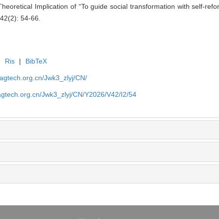
oretical Implication of “To guide social transformation with self-refor
42(2): 54-66.
|
Ris
|
BibTeX
magtech.org.cn/Jwk3_zlyj/CN/
magtech.org.cn/Jwk3_zlyj/CN/Y2026/V42/I2/54