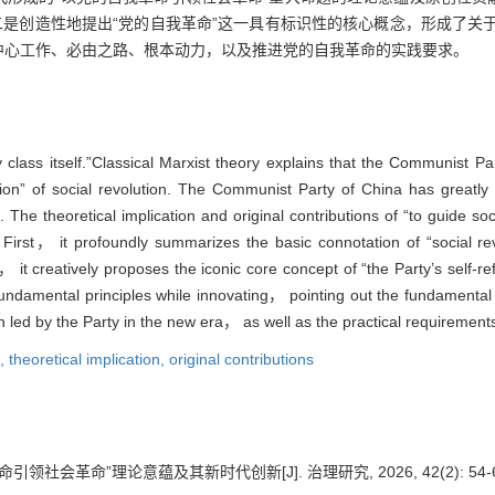
二是创造性地提出“党的自我革命”这一具有标识性的核心概念，形成了关
中心工作、必由之路、根本动力，以及推进党的自我革命的实践要求。
y class itself.”Classical Marxist theory explains that the Communist 
ution” of social revolution. The Communist Party of China has greatly
n. The theoretical implication and original contributions of “to guide so
First， it profoundly summarizes the basic connotation of “social rev
nd， it creatively proposes the iconic core concept of “the Party’s self
 fundamental principles while innovating， pointing out the fundament
n led by the Party in the new era， as well as the practical requirements
m,
theoretical implication,
original contributions
引领社会革命”理论意蕴及其新时代创新[J]. 治理研究, 2026, 42(2): 54-6