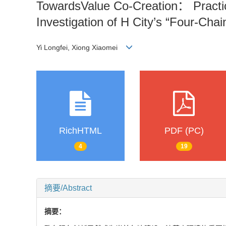
TowardsValue Co-Creation： Practi
Investigation of H City’s “Four-Chai
Yi Longfei, Xiong Xiaomei
RichHTML
PDF (PC)
4
19
摘要/Abstract
摘要：