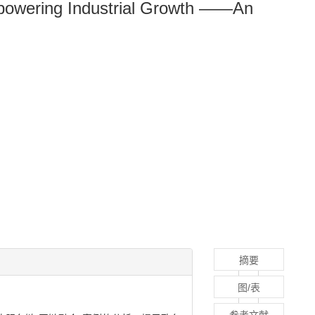
powering Industrial Growth ——An
摘要
图/表