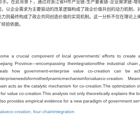
手。在此背景下，通过对浙江省H市产业链-生产要素链-企业需求链-增
现，以企业需求为主要驱动的改革逻辑构成了政企价值共创的动力机制，
能力则最终构成了政企共同创造价值的实现机制。这一分析不仅在理论上
了经验依据。
ome a crucial component of local governments’ efforts to create a
yZhejiang Province—encompassing theintegrationofthe industrial cha
ls how government-enterprise value co-creation can be ach
yenterpriseneedsformsthedynamicmechanismforvalueco-creation. M
 chain acts as the catalytic mechanism for co-creation.The optimization
 for value co-creation.This analysis not only theoretically explains the
also provides empirical evidence for a new paradigm of government ser
alueco-creation,
four-chainIntegration