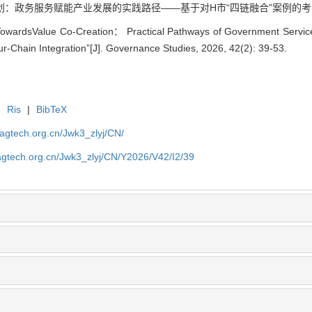
：政务服务赋能产业发展的实践路径——基于对H市“四链融合”案例的考察[J]. 治理研究
. TowardsValue Co-Creation： Practical Pathways of Government Serv
our-Chain Integration”[J]. Governance Studies, 2026, 42(2): 39-53.
|
Ris
|
BibTeX
magtech.org.cn/Jwk3_zlyj/CN/
magtech.org.cn/Jwk3_zlyj/CN/Y2026/V42/I2/39