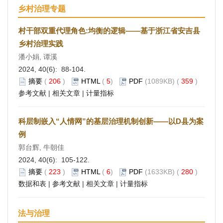
乡村治理专题
村干部双重代理角色:均衡的逻辑——基于浙江省安吉县
乡村治理实践
潘小娟, 谭溪
2024, 40(6): 88-104.
摘要
(
206
)
HTML
(
5
)
PDF
(1089KB) (
359
)
参考文献
|
相关文章
|
计量指标
科层制嵌入“人情网”的基层治理机制创新——以D县为案
例
郭台辉, 牛朝佳
2024, 40(6): 105-122.
摘要
(
223
)
HTML
(
6
)
PDF
(1633KB) (
280
)
数据和表
|
参考文献
|
相关文章
|
计量指标
法与治理