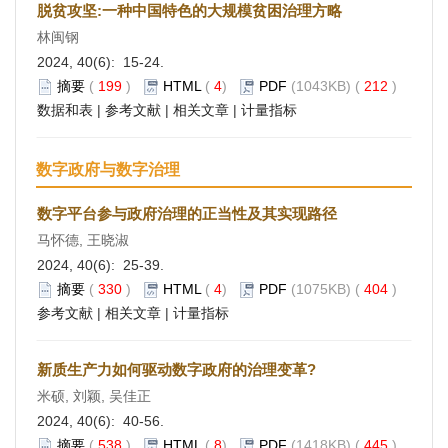
脱贫攻坚:一种中国特色的大规模贫困治理方略
林闽钢
2024, 40(6): 15-24.
摘要
(
199
)
HTML
(
4
)
PDF
(1043KB) (
212
)
数据和表
|
参考文献
|
相关文章
|
计量指标
数字政府与数字治理
数字平台参与政府治理的正当性及其实现路径
马怀德, 王晓淑
2024, 40(6): 25-39.
摘要
(
330
)
HTML
(
4
)
PDF
(1075KB) (
404
)
参考文献
|
相关文章
|
计量指标
新质生产力如何驱动数字政府的治理变革?
米硕, 刘颖, 吴佳正
2024, 40(6): 40-56.
摘要
(
538
)
HTML
(
8
)
PDF
(1418KB) (
445
)