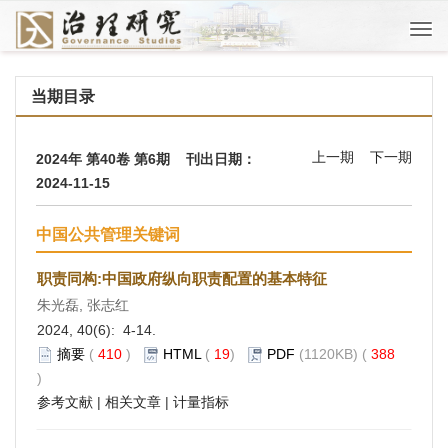
Togg
navi
当期目录
上一期
下一期
2024年 第40卷 第6期 刊出日期：
2024-11-15
中国公共管理关键词
职责同构:中国政府纵向职责配置的基本特征
朱光磊, 张志红
2024, 40(6): 4-14.
摘要
(
410
)
HTML
(
19
)
PDF
(1120KB) (
388
)
参考文献
|
相关文章
|
计量指标