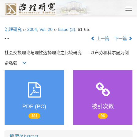
Togg
navi
治理研究
››
2004
,
Vol. 20
››
Issue (3)
: 61-65.
• •
上一篇
下一篇
社会交换理论与理性选择理论之比较研究——以布劳和科尔曼为例
俞弘强
PDF (PC)
被引次数
381
96
摘要/Abstract