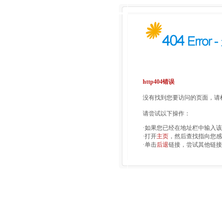
http404错误
没有找到您要访问的页面，请检
请尝试以下操作：
·如果您已经在地址栏中输入
·打开
主页
，然后查找指向您感
·单击
后退
链接，尝试其他链接