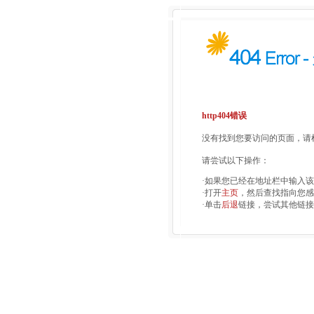
http404错误
没有找到您要访问的页面，请检
请尝试以下操作：
·如果您已经在地址栏中输入
·打开
主页
，然后查找指向您感
·单击
后退
链接，尝试其他链接