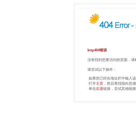
http404错误
没有找到您要访问的页面，请检
请尝试以下操作：
·如果您已经在地址栏中输入
·打开
主页
，然后查找指向您感
·单击
后退
链接，尝试其他链接