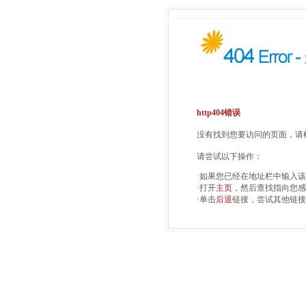
http404错误
没有找到您要访问的页面，请检
请尝试以下操作：
·如果您已经在地址栏中输入
·打开
主页
，然后查找指向您感
·单击
后退
链接，尝试其他链接